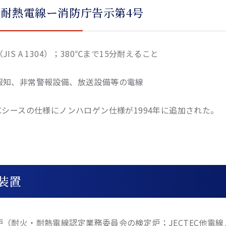
）耐熱電線ー消防庁告示第4号
IS A 1304）；380℃まで15分耐えること
報知、非常警報設備、放送設備等の電線
Cシースの仕様にノンハロゲン仕様が1994年に追加された。
装置
炉（耐火・耐熱電線認定業務委員会の検定炉；JECTEC他電