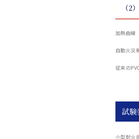
（2
加熱曲線（J
自動火災
従来のPV
試験
小型耐火