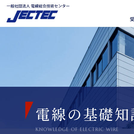
グ
本
ロ
フ
ロ
文
ー
ッ
ー
へ
カ
タ
バ
ル
ー
ル
ナ
へ
ナ
ビ
ビ
ゲ
ゲ
ー
ー
シ
シ
ョ
ョ
ン
ン
へ
へ
電線の基礎知