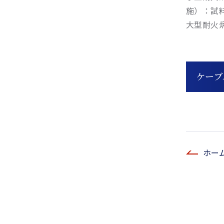
施）：試料 
大型耐火
ケーブ
ホー