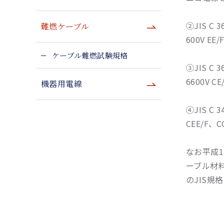
②JIS 
難燃ケーブル
600V E
ケーブル難燃試験規格
③JIS 
6600V C
機器用電線
④JIS 
CEE/F、
なお平成1
ーブル材
のJIS規