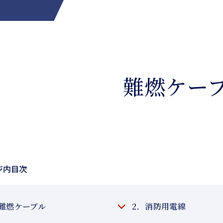
難燃ケー
ジ内目次
．難燃ケーブル
2．消防用電線