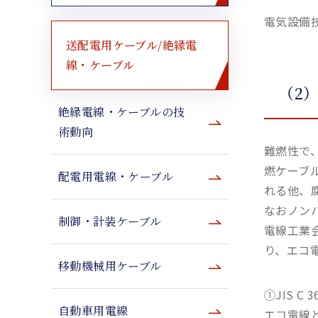
電気設備
送配電用ケーブル/絶縁電
線・ケーブル
（2
絶縁電線・ケーブルの技
術動向
難燃性で
燃ケーブ
配電用電線・ケーブル
れる他、
なおノン
制御・計装ケーブル
電線工業
り、エコ
移動機械用ケーブル
①JIS 
自動車用電線
エコ電線と