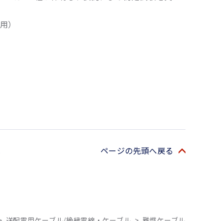
用）
ページの先頭へ戻る
>
送配電用ケーブル/絶縁電線・ケーブル
>
難燃ケーブル