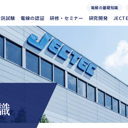
電線の基礎知識
受託試験
電線の認証
研修・セミナー
研究開発
JEC
受託試験
電線の認証
研修・セミナー
研究開発
JEC
識