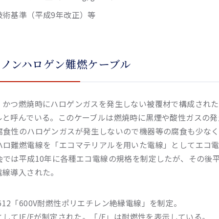
技術基準（平成9年改正）等
）ノンハロゲン難燃ケーブル
、かつ燃焼時にハロゲンガスを発生しない被覆材で構成された
ルと呼んでいる。このケーブルは燃焼時に黒煙や酸性ガスの発
腐食性のハロゲンガスが発生しないので機器等の腐食も少な
ハロ難燃電線を「エコマテリアルを用いた電線」としてエコ電
会では平成10年に各種エコ電線の規格を制定したが、その後平成
電線導入された。
C 3612「600V耐燃性ポリエチレン絶縁電線」を制定。
してIE/Fが制定された。「/F」は耐燃性を表示している。