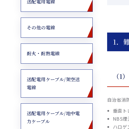
送配電用電線
その他の電線
1．
耐火・耐熱電線
（1
送配電用ケーブル/架空送
電線
自治省消
垂直ト
送配電用ケーブル/地中電
NBS
力ケーブル
ハロゲ