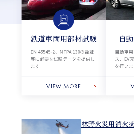
鉄道車両用部材試験
自動
EN 45545-2、NFPA 130の認証
自動車用
等に必要な試験データを提供し
ス、EV
ます。
を行いま
VIEW MORE
林野火災用消火