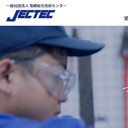
グ
本
フ
ロ
文
ッ
ー
へ
タ
バ
ー
ル
へ
ナ
ビ
ゲ
ー
シ
ョ
ン
へ