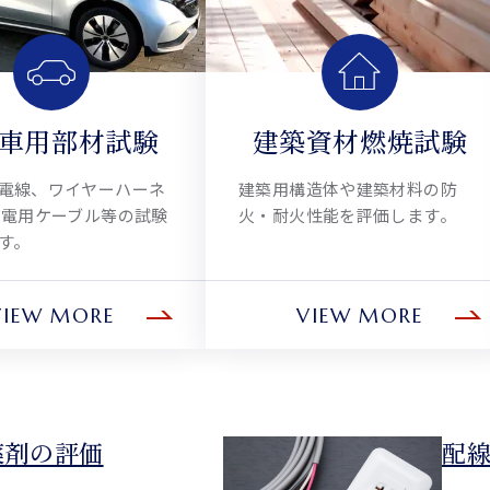
車用部材試験
建築資材燃焼試験
電線、ワイヤーハーネ
建築用構造体や建築材料の防
充電用ケーブル等の試験
火・耐火性能を評価します。
す。
VIEW MORE
VIEW MORE
薬剤の評価
配