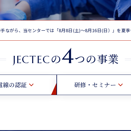
手ながら、当センターでは「8月8日(土)～8月16日(日）」を夏
4
の
つ
の
事
業
J
E
C
T
E
C
電線の認証
研修・セミナー