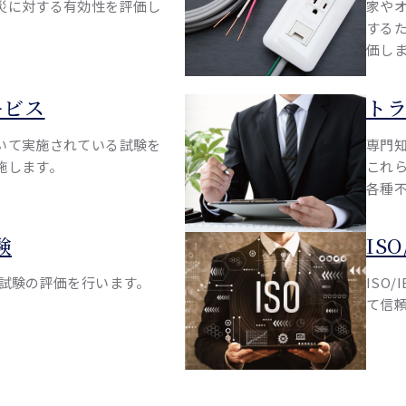
災に対する有効性を評価し
家や
する
価し
ービス
ト
いて実施されている試験を
専門
施します。
これ
各種
験
IS
種試験の評価を行います。
ISO/
て信