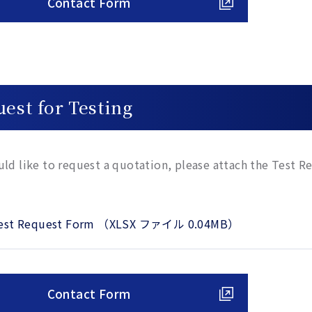
Contact Form
est for Testing
uld like to request a quotation, please attach the Test 
est Request Form （XLSX ファイル 0.04MB）
Contact Form