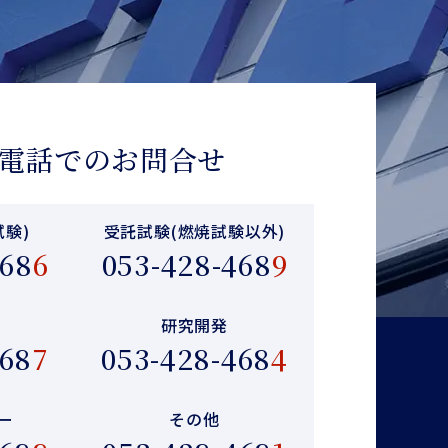
電話でのお問合せ
試験)
受託試験
(燃焼試験以外)
468
6
053-428-468
9
研究開発
468
7
053-428-468
4
ー
その他