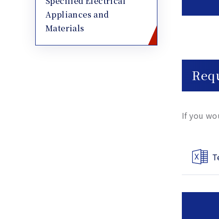
Specified Electrical
Appliances and
Materials
Requ
If you wo
T