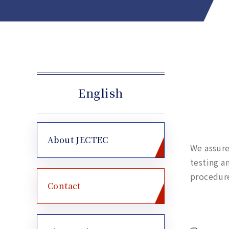
English
About JECTEC
We assure
testing a
procedure
Contact