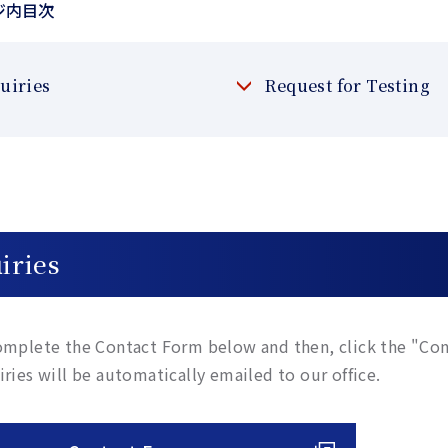
ジ内目次
uiries
Request for Testing
iries
omplete the Contact Form below and then, click the "Co
iries will be automatically emailed to our office.