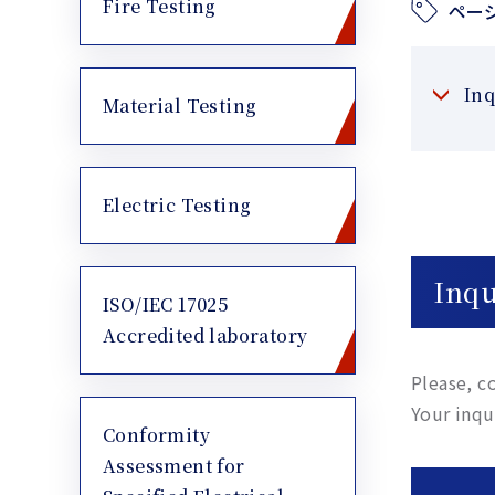
Fire Testing
ペー
Inq
Material Testing
Electric Testing
Inqu
ISO/IEC 17025
Accredited laboratory
Please, c
Your inqu
Conformity
Assessment for