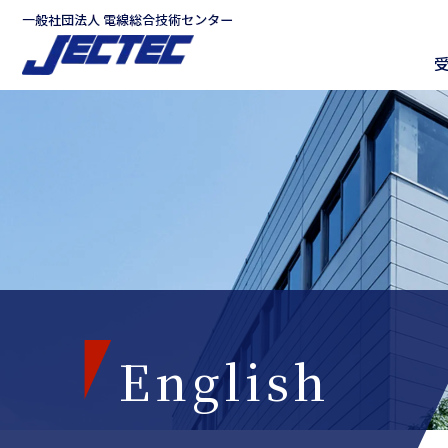
グ
本
ロ
フ
ロ
文
ー
ッ
ー
へ
カ
タ
バ
ル
ー
ル
ナ
へ
ナ
ビ
ビ
ゲ
ゲ
ー
ー
シ
シ
ョ
ョ
ン
ン
へ
へ
English