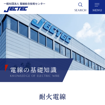
グ
本
ロ
フ
ロ
文
ー
ッ
SEARCH
MENU
ー
へ
カ
タ
バ
ル
ー
ル
ナ
へ
ナ
ビ
ビ
ゲ
ゲ
ー
ー
シ
シ
ョ
電線の基礎知識
ョ
ン
ン
へ
へ
耐火電線