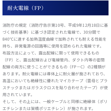
耐火電線（FP）
消防庁の規定（消防庁告示第10号、平成9年12月18日に基
づく技術基準）に基づき認定された電線で、30分間で
840℃に達する加熱温度曲線で加熱されても耐える性能を
持ち、非常電源の回路等に使用を認められた電線です。
布設方法によって、露出配線に限って使用できるもの
（FP）と、露出配線および電線管内、ダクト内等の密閉
配線の両方に使うことができるもの（FP－C）の2種類が
あります。耐火電線には導体上に耐火層が施されており、
高温においても絶縁性に優れたマイカテープ（雲母とプラ
スチックまたはガラスクロスを貼り合わせたテープ）が使
用されています。
そして、その上には、一般ケーブルと同様に絶縁体（ポリ
エチレンまたは架橋ポリエチレン）が施されます。