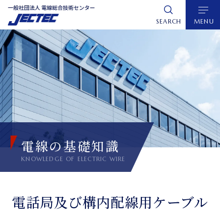
グ
本
ロ
フ
ロ
文
ー
ッ
SEARCH
MENU
ー
へ
カ
タ
バ
ル
ー
ル
ナ
へ
ナ
ビ
ビ
ゲ
ゲ
ー
ー
シ
シ
ョ
電線の基礎知識
ョ
ン
ン
へ
へ
電話局及び構内配線用ケーブル