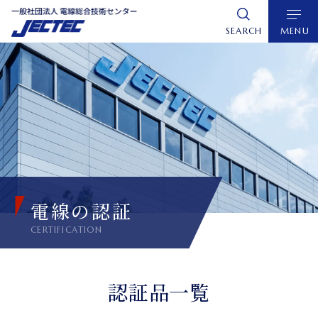
グ
本
ロ
フ
ロ
文
ー
ッ
SEARCH
MENU
ー
へ
カ
タ
バ
ル
ー
ル
ナ
へ
ナ
ビ
ビ
ゲ
ゲ
ー
ー
シ
シ
ョ
電線の認証
ョ
ン
ン
へ
へ
認証品一覧